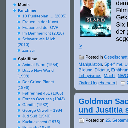
dem
Musik
Film
Kurzfilme
10
Punkteplan … (
2005
)
Gekl
Frauen in der Kunst
Six 
Frauenbild der ÖVP
der 
Im Dämmerlicht (
2010
)
soge
Schwarz wie Milch
(
2010
)
>
Zensur
Posted in
Gesellschaft 
Spielfilme
Manipulation
,
Spielfilme
,
U
Animal Farm (
1954
)
Bildung
,
Diktatur
,
Ernähru
Brave New World
Lobbyismus
,
Macht
,
NW
(
1998
)
Der Grüne Planet
Ziviler Ungehorsam
|
(
1996
)
Fahrenheit
451
(
1966
)
Forces Occultes (
1943
)
Goldman Sach
Gandhi (
1982
)
und Justitia 
George Orwell –
1984
Jud Süß (
1940
)
Posted on
25. Septem
Kuckucksnest (
1975
)
Network (
1976
)