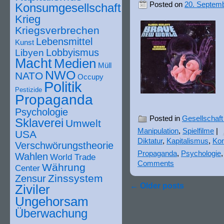
Posted on
20. Septem
Konsumgesellschaft
Krieg
Kriegsverbrechen
Lebensmittel
Kunst
Lobbyismus
Libyen
Macht
Medien
Müll
NWO
NATO
Occupy
Politik
Pestizide
Propaganda
Psychologie
Posted in
Gesellschaft 
Sklaverei
Umwelt
Manipulation
,
Spielfilme
|
USA
Diktatur
,
Kapitalismus
,
Kon
Verschwörungstheorie
Propaganda
,
Psychologie
Wahlen
World Trade
Comments
Währung
Center
Zinssystem
Zensur
←
Older posts
Ziviler
Ungehorsam
Überwachung