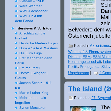
Vietnam –
1968
Schl
Ware Wahrheit
Dan
WWF-Lachsfieber
WWF-Pakt mit
Mai
dem Panda
zeic
Interviews & Vorträge
Belvedere dem war­
Anschlag auf die
Österreich jubel­t
Freiheit
Deutsche Medien Lügen
Posted in
Aktionismus
Dunkle Seite d. Westens
Wirtschaft & Finanzsyste
Die Euro Lüge
Diktatur
,
ESM
,
ESM-Vertr
Erst Manhattan dann
Konsumgesellschaft
,
Lebe
Berlin
Politik
,
Propaganda
,
Sklav
Freimaurerei
Hörstel | Wagner |
Ungehorsam
|
4 Com
Clauss
Jochen Scholz –
911
The Island (
2
u.a.
Martin Luther King
Mehr erleben als
Posted on
27. Septem
begreifen
The 
Syrien Massaker