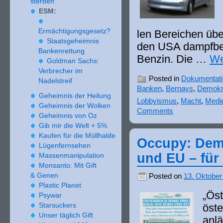
sterben
ESM:
Ermächtigungsgesetz?
len Bereichen übe
Staatsgeheimnis
den USA dampf­be­
Bankenrettung
Benzin. Die …
We
Goldman Sachs:
Verbrecher im
Posted in
Dokumentat
Nadelstreif
Banken
,
Bernays
,
Demokr
Geheimnis der Heilung
Lobbyismus
,
Macht
,
Medi
Geheimnis der Wolken
Comments
Geheimnis von Oz
Gib mir die Welt +
5
%
Kaufen für die Müllhalde
Occupy: Dem
Lügenfernsehen
und EU – für 
Massenmanipulation
Monsanto: Mit Gift
& Genen
Posted on
13. Oktober
Plastic Planet
„Öst
Psywar
Starsuckers
öste
Unser täglich Gift
anlä