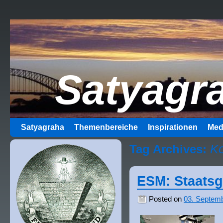
Satyagr
Satyagraha
Themenbereiche
Inspirationen
Med
Ko
Tag Archives:
ESM: Staats
Posted on
03. Septem