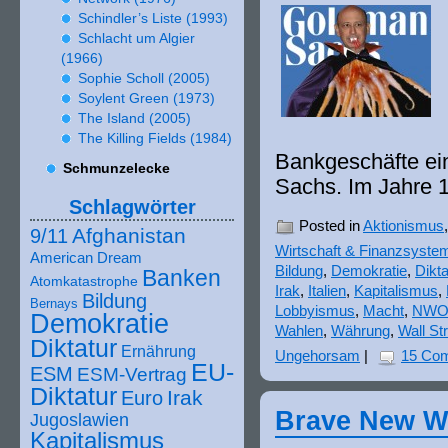
Schindler’s Liste (
1993
)
Schlacht um Algier
(
1966
)
Sophie Scholl (
2005
)
Soylent Green (
1973
)
The Island (
2005
)
The Killing Fields (
1984
)
Bankgeschäfte ein 
Schmunzelecke
Sachs. Im Jahre
Schlagwörter
Posted in
Aktionismus
Afghanistan
9/11
Wirtschaft & Finanzsyste
American Dream
Bildung
,
Demokratie
,
Dikta
Banken
Atomkatastrophe
Irak
,
Italien
,
Kapitalismus
,
Bildung
Bernays
Lobbyismus
,
Macht
,
NW
Demokratie
Wahlen
,
Währung
,
Wall St
Diktatur
Ernährung
Ungehorsam
|
15 Co
EU-
ESM
ESM-Vertrag
Diktatur
Irak
Euro
Brave New Wo
Jugoslawien
Kapitalismus