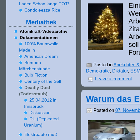
Laden Schon lange TOT!
Ein
Condoleezza Rice
Wei
Arb
Mediathek
Zit
Atomkraft-Videoarchiv
Arb
Dokumentationen
sol
100
% Baumwolle
Made in
For
American Dream
Bomben
Posted in
Anekdoten & 
Märchenstunde
Demokratie
,
Diktatur
,
ES
Bulb Fiction
Leave a comment
Century of the Self
Deadly Dust
(Todesstaub)
Warum das El
25
.
04
.
2012
in
Innsbruck
Posted on
07. Novemb
Diskussion
DU (Depleeted
Uranium)
Elektroauto muß