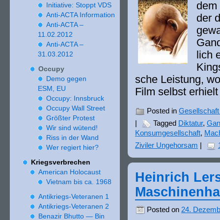
dem 
In­itia­tive: Stoppt VDS
Anti-ACTA Information
der 
Anti-ACTA –
gewa
11
.
02
.
2012
Gand
Anti-ACTA –
lich 
31
.
03
.
2012
Kings
Occupy
sche Leistung, wof
Demo gegen
ESM, EU
Film selbst erhiel
Occupy: Innsbruck
Occupy Wall Street
Posted in
Gesellschaft 
Größter Protest
|
Tagged
Diktatur
,
Gan
Wir sind wütend!
Konsumgesellschaft
,
Mac
Riss in der Wand
Ziviler Ungehorsam
|
Wer regiert hier?
Kriegsverbrechen
American Holocaust
Heinrich Ler
Vietnam bis ca.
1968
Maschinenh
Antikriegs-Veteranen
1
Antikriegs-Veteranen
2
Posted on
24. Dezemb
Benazir Bhutto — Bin