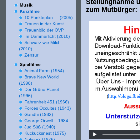
Stellungnahme u
Musik
zum Mutbürger:
Kurzfilme
10
Punkteplan … (
2005
)
Frauen in der Kunst
Frauenbild der ÖVP
Im Dämmerlicht (
2010
)
Schwarz wie Milch
(
2010
)
Zensur
Spielfilme
Animal Farm (
1954
)
Brave New World
(
1998
)
Der Grüne Planet
(
1996
)
Fahrenheit
451
(
1966
)
Forces Occultes (
1943
)
Gandhi (
1982
)
George Orwell –
1984
Jud Süß (
1940
)
Kuckucksnest (
1975
)
Network (
1976
)