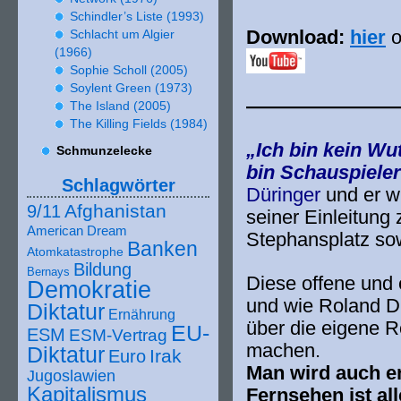
Schindler’s Liste (
1993
)
Download:
hier
o
Schlacht um Algier
(
1966
)
Sophie Scholl (
2005
)
Soylent Green (
1973
)
———————
The Island (
2005
)
The Killing Fields (
1984
)
„Ich bin kein Wut
Schmunzelecke
bin Schauspieler
Schlagwörter
Düringer
und er wi
Afghanistan
9/11
sei­ner Einleitun
American Dream
Stephansplatz sow
Banken
Atomkatastrophe
Bildung
Bernays
Diese offe­ne und e
Demokratie
und wie Roland Dü
Diktatur
Ernährung
über die eige­ne 
EU-
ESM
ESM-Vertrag
machen.
Diktatur
Irak
Euro
Man wird auch end
Jugoslawien
Kapitalismus
Fernsehen ist all