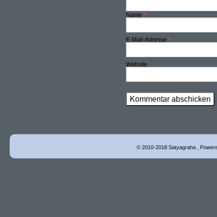
Name
*
E-Mail-Adresse
*
Website
© 2010-2018 Satyagraha , Power