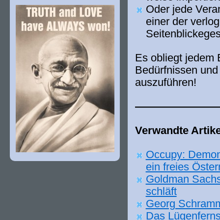
Oder jede Verans
einer der ver­lo­
Seitenblickegese
Es obliegt jedem E
Bedürfnissen und
auszuführen!
———————
Verwandte Artike
Occupy: Demon
ein frei­es Öster
Goldman Sachs 
schläft
Georg Schramm 
Das Lügenferns