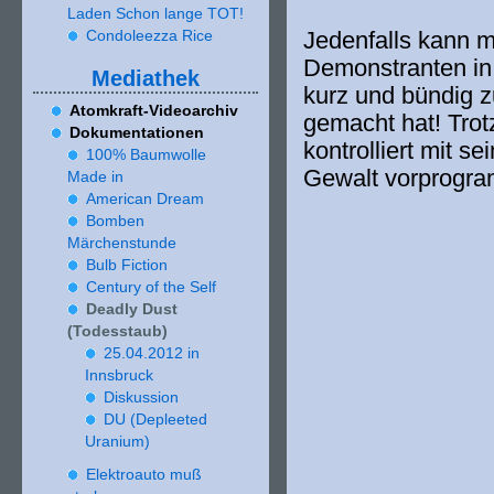
Laden Schon lange TOT!
Jedenfalls kann ma
Condoleezza Rice
Demonstranten in
Mediathek
kurz und bün­dig z
Atomkraft-Videoarchiv
gemacht hat! Trotz
Dokumentationen
kon­trol­liert mit s
100
% Baumwolle
Gewalt vorprogra
Made in
American Dream
Bomben
Märchenstunde
Bulb Fiction
Century of the Self
Deadly Dust
(Todesstaub)
25
.
04
.
2012
in
Innsbruck
Diskussion
DU (Depleeted
Uranium)
Elektroauto muß