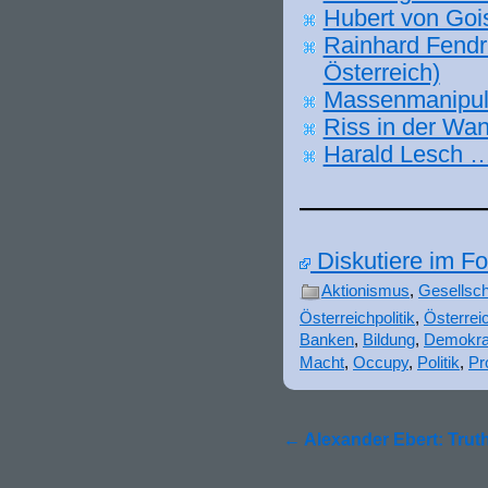
Hubert von Goi
Rainhard Fendri
Österreich)
Massenmanipul
Riss in der Wa
Harald Lesch …
———————
Diskutiere im Fo
Aktionismus
,
Gesellscha
Österreichpolitik
,
Österrei
Banken
,
Bildung
,
Demokra
Macht
,
Occupy
,
Politik
,
Pr
←
Alexander Ebert: Trut