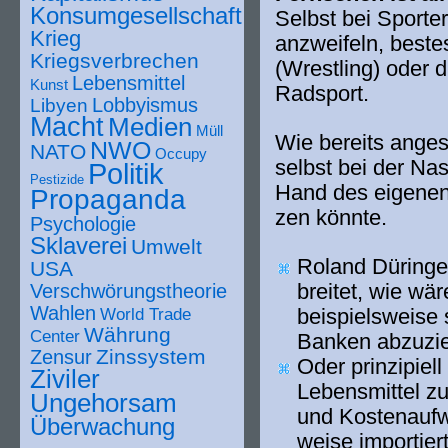
Konsumgesellschaft
Selbst bei Sporte
Krieg
anzwei­feln, bes­t
Kriegsverbrechen
(Wrestling) oder d
Lebensmittel
Kunst
Radsport.
Lobbyismus
Libyen
Macht
Medien
Müll
Wie bereits ange­s
NWO
NATO
Occupy
selbst bei der Na
Politik
Pestizide
Hand des eige­ne
Propaganda
zen könnte.
Psychologie
Sklaverei
Umwelt
Roland Düringer
USA
brei­tet, wie wä
Verschwörungstheorie
Wahlen
bei­spiels­wei­s
World Trade
Währung
Center
Banken abzuzi
Zinssystem
Zensur
Oder prin­zi­pi­el
Ziviler
Lebensmittel zu 
Ungehorsam
und Kostenaufwa
Überwachung
wei­se impor­tie