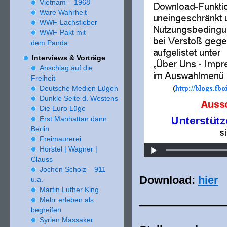
Vietnam –
1968
Ware Wahrheit
WWF-Lachsfieber
WWF-Pakt mit
dem Panda
Interviews & Vorträge
Anschlag auf die
Freiheit
Deutsche Medien Lügen
Dunkle Seite d. Westens
Die Euro Lüge
Erst Manhattan dann
Berlin
Freimaurerei
Hörstel | Wagner |
Clauss
Jochen Scholz –
911
Download:
hier
u.a.
Martin Luther King
Mehr erleben als
———————
begreifen
Syrien Massaker