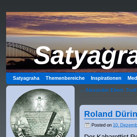
Satyagr
Satyagraha
Themenbereiche
Inspirationen
Med
←
Alexander Ebert: Trut
Roland Dürin
Posted on
10. Dezemb
Der Kabarettist Ro