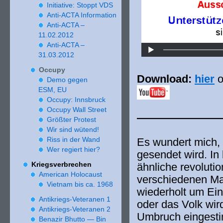
In­itia­tive: Stoppt VDS
Anti-ACTA Information
Anti-ACTA –
11
.
02
.
2012
Anti-ACTA –
31
.
03
.
2012
Occupy
Download:
hier
o
Demo gegen
ESM, EU
Occupy: Innsbruck
Occupy Wall Street
———————
Größter Protest
Wir sind wütend!
Riss in der Wand
Es wun­dert mich,
Wer regiert hier?
gesen­det wird. In 
Kriegsverbrechen
ähn­li­che revo­lu
American Holocaust
ver­schie­de­nen 
Vietnam bis ca.
1968
wie­der­holt um Ein
Antikriegs-Veteranen
1
oder das Volk wird
Antikriegs-Veteranen
2
Umbruch eingest
Benazir Bhutto — Bin